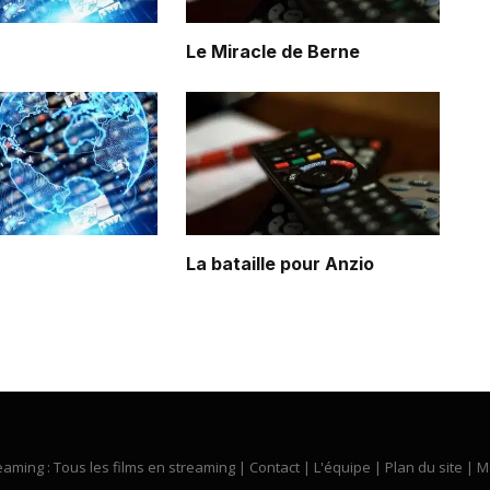
Le Miracle de Berne
La bataille pour Anzio
eaming : Tous les films en streaming |
Contact
|
L'équipe
|
Plan du site
|
M