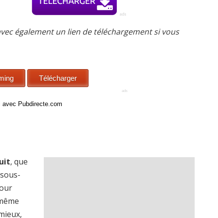
avec également un lien de téléchargement si vous
ci avec Pubdirecte.com
uit
, que
 sous-
pour
 même
smieux,