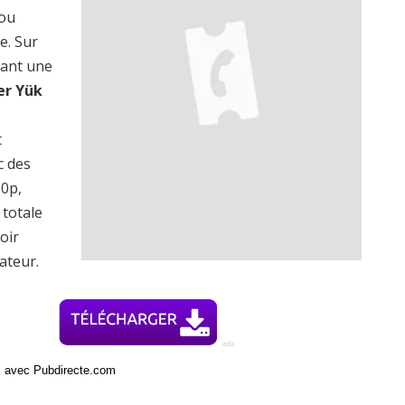
 ou
e. Sur
rant une
er Yük
t
c des
20p,
totale
oir
ateur.
ci avec Pubdirecte.com