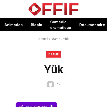
Comédie
Animation
Biopic
Documentaire
dramatique
Accueil
»
Drame
»
Yük
DRAME
Yük
BY