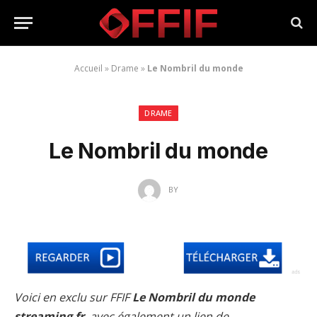
Accueil
»
Drame
»
Le Nombril du monde
DRAME
Le Nombril du monde
BY
Voici en exclu sur FFIF
Le Nombril du monde
streaming fr
, avec également un lien de