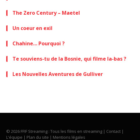
The Zero Century – Maetel
Un coeur en exil
Chahine… Pourquoi ?
Te souviens-tu de la Bosnie, qui filme la-bas ?
Les Nouvelles Aventures de Gulliver
© 2026 FFIF Streaming : Tous les films en streaming |
Contact
|
L'équipe
|
Plan du site
|
Mentions légales