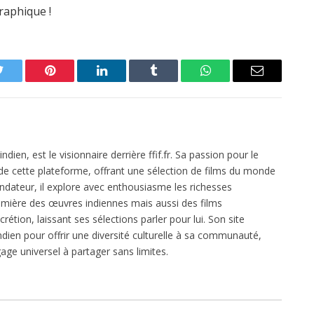
raphique !
Twitter
Pinterest
LinkedIn
Tumblr
WhatsApp
Email
dien, est le visionnaire derrière ffif.fr. Sa passion pour le
 de cette plateforme, offrant une sélection de films du monde
ondateur, il explore avec enthousiasme les richesses
mière des œuvres indiennes mais aussi des films
crétion, laissant ses sélections parler pour lui. Son site
dien pour offrir une diversité culturelle à sa communauté,
age universel à partager sans limites.