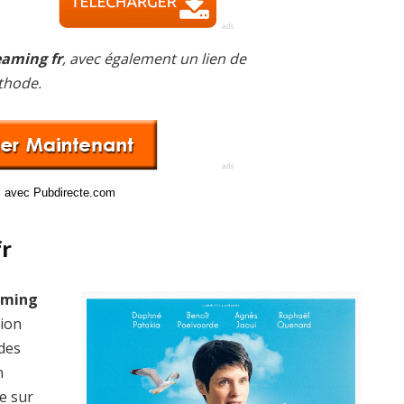
eaming fr
, avec également un lien de
thode.
ci avec Pubdirecte.com
fr
eaming
sion
 des
n
e sur