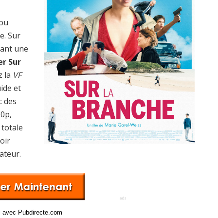
 ou
e. Sur
rant une
er Sur
z la
VF
uide et
c des
20p,
totale
oir
ateur.
ci avec Pubdirecte.com