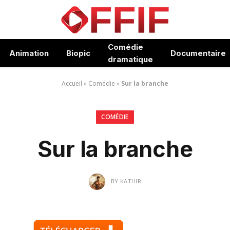
Comédie
Animation
Biopic
Documentaire
dramatique
Accueil
»
Comédie
»
Sur la branche
COMÉDIE
Sur la branche
BY
KATHIR