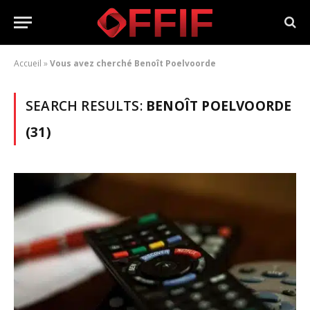
Accueil
»
Vous avez cherché Benoît Poelvoorde
SEARCH RESULTS:
BENOÎT POELVOORDE
(31)