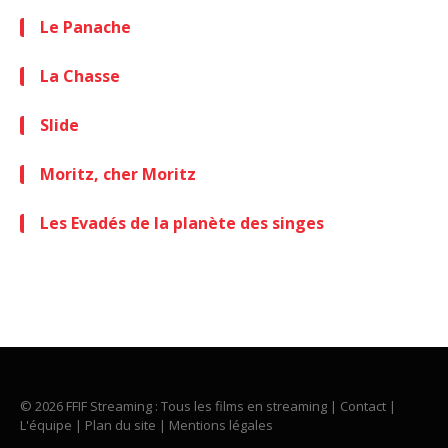
Le Panache
La Chasse
Slide
Moritz, cher Moritz
Les Evadés de la planète des singes
© 2026 FFIF Streaming : Tous les films en streaming |
Contact
|
L'équipe
|
Plan du site
|
Mentions légales