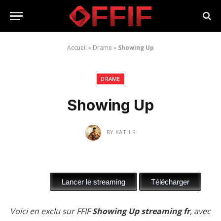
Accueil
»
Drame
»
Showing Up
DRAME
Showing Up
BY
KATHIR
Voici en exclu sur FFIF
Showing Up streaming fr
, avec