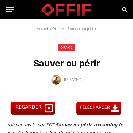
Accueil
»
Drame
»
Sauver ou périr
DRAME
Sauver ou périr
BY
KATHIR
Voici en exclu sur FFIF
Sauver ou périr streaming fr
,
avec également un lien de téléchargement si vous