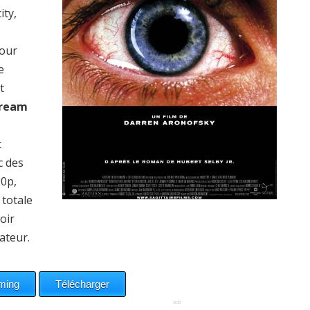
ity,
pour
e
t
Dream
t
c des
20p,
totale
oir
ateur.