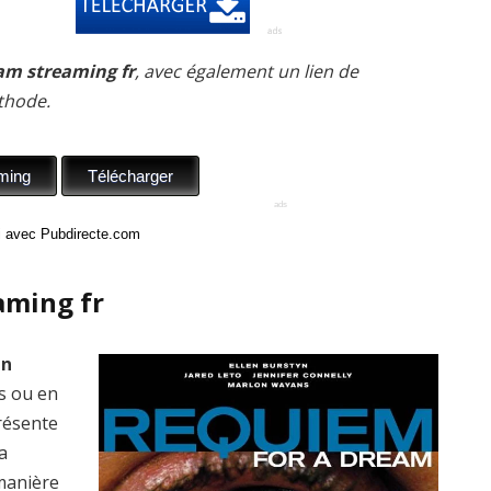
am streaming fr
, avec également un lien de
thode.
ci avec Pubdirecte.com
aming fr
en
is ou en
présente
a
manière