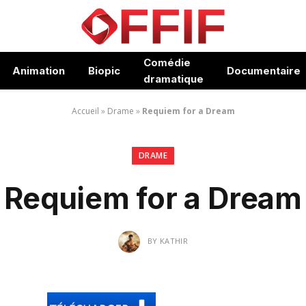
Comédie
Animation
Biopic
Documentaire
dramatique
Accueil
»
Drame
»
Requiem for a Dream
DRAME
Requiem for a Dream
BY
KATHIR