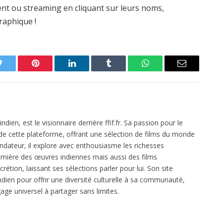
ent ou streaming en cliquant sur leurs noms,
raphique !
Twitter
Pinterest
LinkedIn
Tumblr
WhatsApp
Email
dien, est le visionnaire derrière ffif.fr. Sa passion pour le
 de cette plateforme, offrant une sélection de films du monde
ondateur, il explore avec enthousiasme les richesses
mière des œuvres indiennes mais aussi des films
crétion, laissant ses sélections parler pour lui. Son site
dien pour offrir une diversité culturelle à sa communauté,
age universel à partager sans limites.