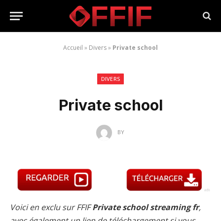
Accueil
»
Divers
»
Private school
DIVERS
Private school
BY
Voici en exclu sur FFIF
Private school streaming fr
,
avec également un lien de téléchargement si vous