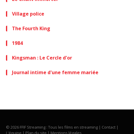
Village police
The Fourth King
1984
Kingsman : Le Cercle d'or
Journal intime d'une femme mariée
© 2026 FFIF Streaming : Tous les films en streaming |
Contact
|
L'équipe
|
Plan du site
|
Mentions légales