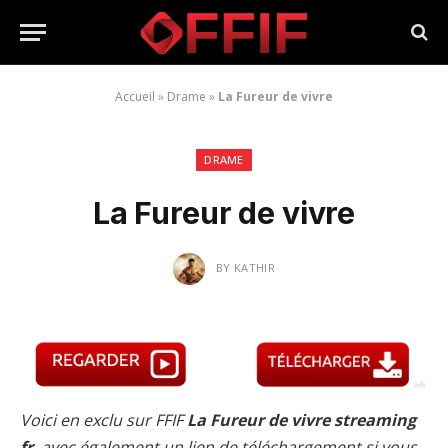
Accueil
»
Drame
»
La Fureur de vivre
DRAME
La Fureur de vivre
BY
KATHIR
Voici en exclu sur FFIF
La Fureur de vivre streaming
fr
, avec également un lien de téléchargement si vous