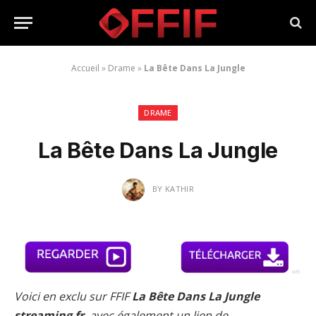
Accueil
»
Drame
»
La Bête Dans La Jungle
DRAME
La Bête Dans La Jungle
BY
KATHIR
Voici en exclu sur FFIF
La Bête Dans La Jungle
streaming fr
, avec également un lien de