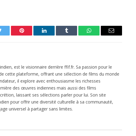
Twitter
Pinterest
LinkedIn
Tumblr
WhatsApp
Email
dien, est le visionnaire derrière ffif.fr. Sa passion pour le
 de cette plateforme, offrant une sélection de films du monde
ondateur, il explore avec enthousiasme les richesses
mière des œuvres indiennes mais aussi des films
crétion, laissant ses sélections parler pour lui. Son site
dien pour offrir une diversité culturelle à sa communauté,
age universel à partager sans limites.