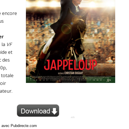
e encore
us
er
z la
VF
uide et
c des
20p,
totale
oir
ateur.
ci avec Pubdirecte.com