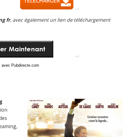
ng fr
, avec également un lien de téléchargement
ci avec Pubdirecte.com
g
sion
 des
reaming,