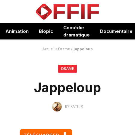
Comédie
Animation
Biopic
Documentaire
dramatique
Accueil
»
Drame
»
Jappeloup
DRAME
Jappeloup
BY
KATHIR