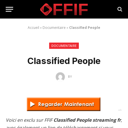
Accueil
»
Documentaire
»
Classified People
DOCUMENTAIRE
Classified People
BY
Voici en exclu sur FFIF
Classified People streaming fr
,
avec également un lien de téléchargement si vous