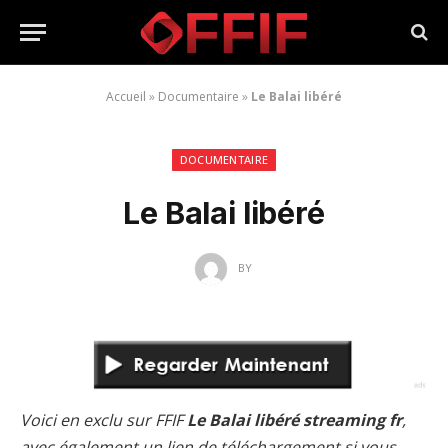
Accueil
»
Documentaire
»
Le Balai libéré
DOCUMENTAIRE
Le Balai libéré
BY
Voici en exclu sur FFIF
Le Balai libéré streaming fr
,
avec également un lien de téléchargement si vous