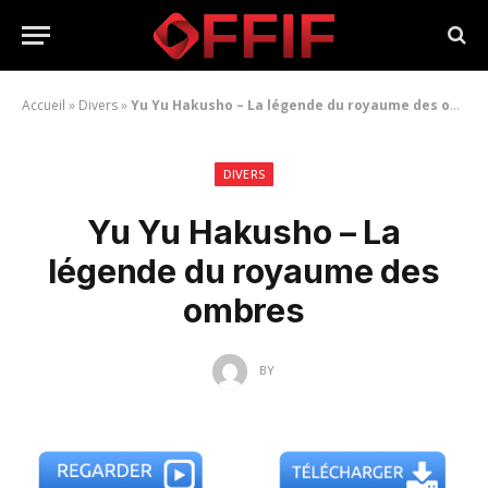
Accueil
»
Divers
»
Yu Yu Hakusho – La légende du royaume des ombres
DIVERS
Yu Yu Hakusho – La
légende du royaume des
ombres
BY