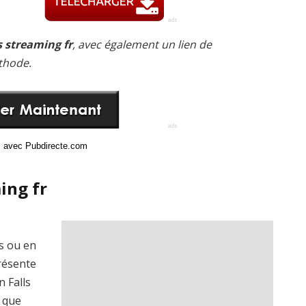
 streaming fr
, avec également un lien de
thode.
ci avec Pubdirecte.com
ing fr
is ou en
présente
 Falls
 que