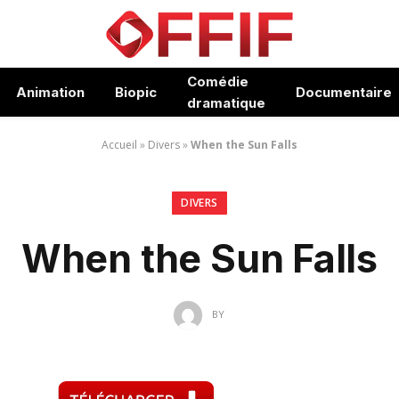
Comédie
Animation
Biopic
Documentaire
dramatique
Accueil
»
Divers
»
When the Sun Falls
DIVERS
When the Sun Falls
BY