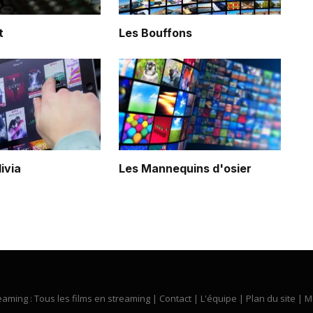
t
Les Bouffons
livia
Les Mannequins d'osier
eaming : Tous les films en streaming |
Contact
|
L'équipe
|
Plan du site
|
M