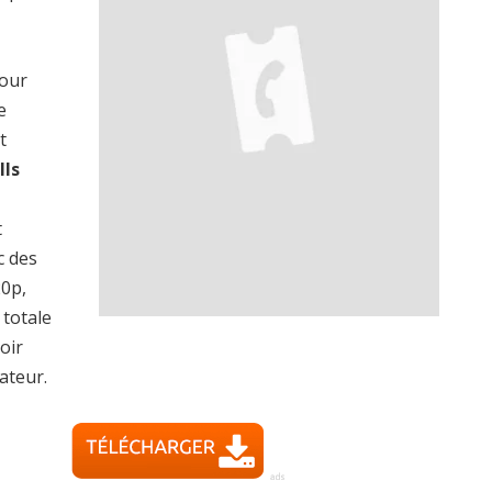
pour
e
t
lls
t
c des
20p,
totale
oir
ateur.