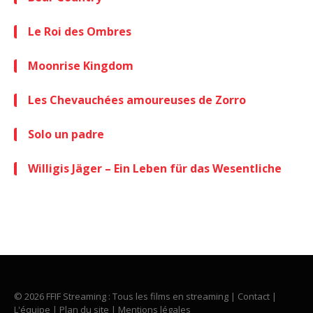
Le Roi des Ombres
Moonrise Kingdom
Les Chevauchées amoureuses de Zorro
Solo un padre
Willigis Jäger – Ein Leben für das Wesentliche
© 2026 FFIF Streaming : Tous les films en streaming |
Contact
|
L'équipe
|
Plan du site
|
Mentions légales