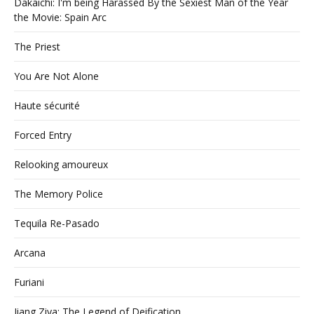
Dakaichi: I'm being Harassed By the Sexiest Man of the Year
the Movie: Spain Arc
The Priest
You Are Not Alone
Haute sécurité
Forced Entry
Relooking amoureux
The Memory Police
Tequila Re-Pasado
Arcana
Furiani
Jiang Ziya: The Legend of Deification