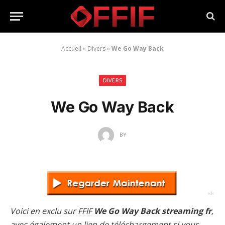
Accueil
»
Divers
»
We Go Way Back
DIVERS
We Go Way Back
BY
Voici en exclu sur FFIF
We Go Way Back streaming fr
,
avec également un lien de téléchargement si vous