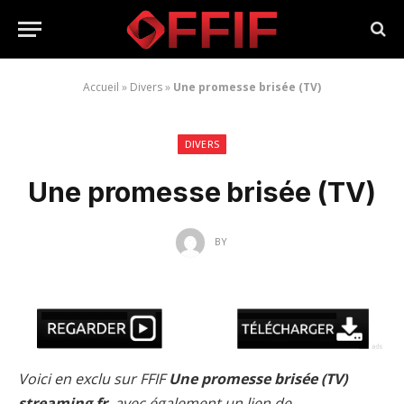
Accueil
»
Divers
»
Une promesse brisée (TV)
DIVERS
Une promesse brisée (TV)
BY
Voici en exclu sur FFIF
Une promesse brisée (TV)
streaming fr
, avec également un lien de