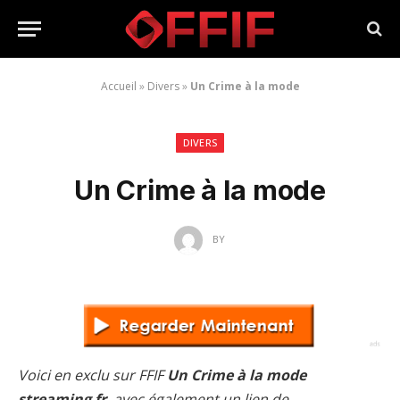
Accueil
»
Divers
»
Un Crime à la mode
DIVERS
Un Crime à la mode
BY
Voici en exclu sur FFIF
Un Crime à la mode
streaming fr
, avec également un lien de