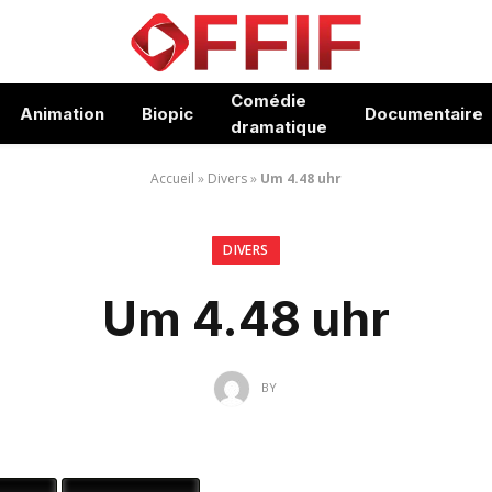
Comédie
Animation
Biopic
Documentaire
dramatique
Accueil
»
Divers
»
Um 4.48 uhr
DIVERS
Um 4.48 uhr
BY