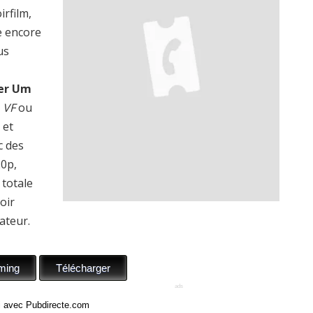
irfilm,
e encore
us
er Um
a
VF
ou
 et
c des
20p,
totale
oir
ateur.
ci avec Pubdirecte.com