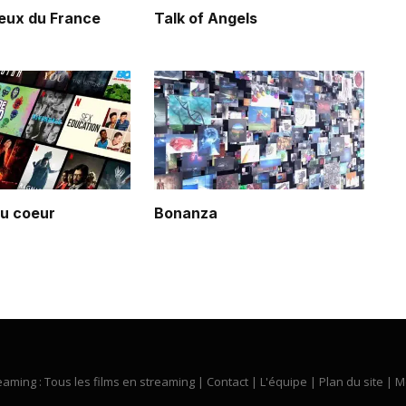
eux du France
Talk of Angels
du coeur
Bonanza
eaming : Tous les films en streaming |
Contact
|
L'équipe
|
Plan du site
|
M