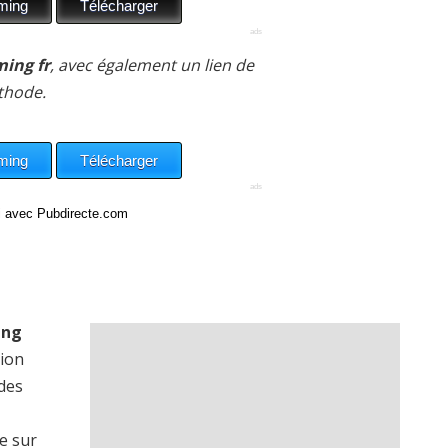
ming fr
, avec également un lien de
thode.
ci avec Pubdirecte.com
ing
sion
 des
e sur