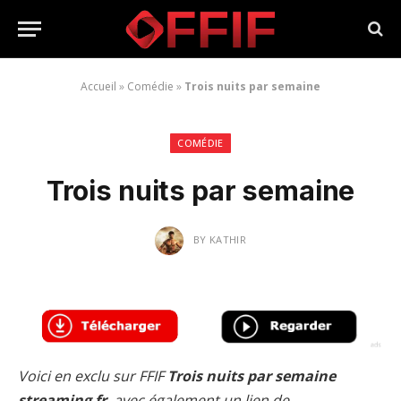
Accueil
»
Comédie
»
Trois nuits par semaine
COMÉDIE
Trois nuits par semaine
BY
KATHIR
Voici en exclu sur FFIF
Trois nuits par semaine
streaming fr
, avec également un lien de