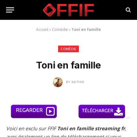
Accueil
»
Comédie
»
Toni en famille
COMÉDIE
Toni en famille
BY
KATHIR
Voici en exclu sur FFIF
Toni en famille streaming fr
,
avec également un lien de téléchargement si vous