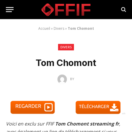
Accueil
»
Divers
»
Tom Chomont
DIVERS
Tom Chomont
BY
Voici en exclu sur FFIF
Tom Chomont streaming fr
,
avec également un lien de téléchargement si vous