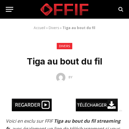
Accueil
»
Divers
»
Tiga au bout du fil
DIVERS
Tiga au bout du fil
BY
Voici en exclu sur FFIF
Tiga au bout du fil streaming
fr
, avec également un lien de téléchargement si vous