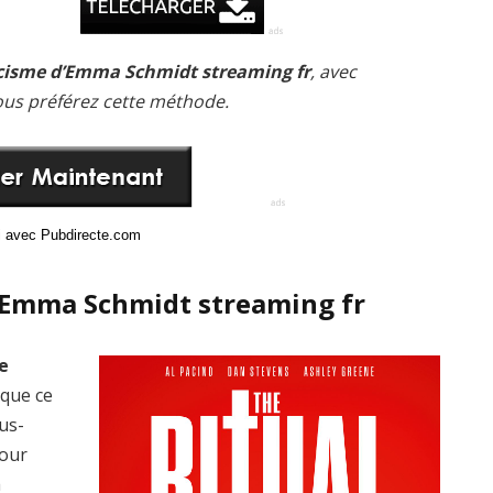
rcisme d’Emma Schmidt streaming fr
, avec
ous préférez cette méthode.
ci avec Pubdirecte.com
d’Emma Schmidt streaming fr
me
 que ce
ous-
pour
a