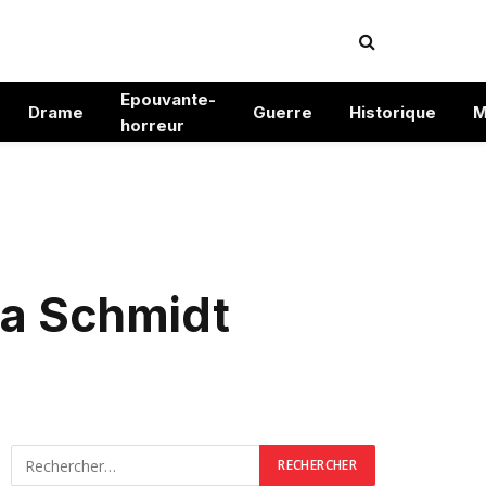
Epouvante-
Drame
Guerre
Historique
M
horreur
ma Schmidt