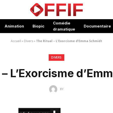
Comédie
Animation
Biopic
Documentaire
dramatique
Accueil
»
Divers
»
The Ritual – L’Exorcisme d’Emma Schmidt
DIVERS
l – L’Exorcisme d’Em
BY