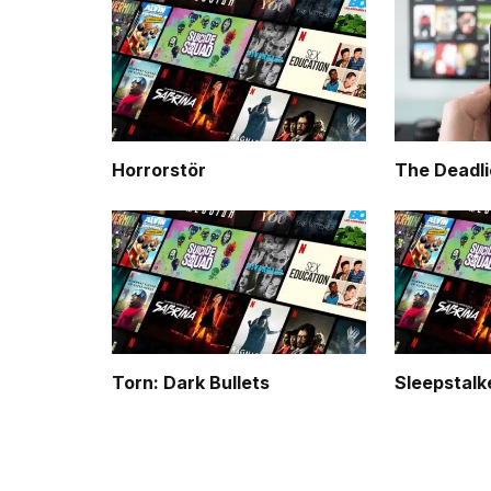
Horrorstör
The Deadli
Torn: Dark Bullets
Sleepstalk