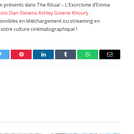
m présents dans The Ritual – L’Exorcisme d’Emma
cino
Dan Stevens
Ashley Greene Khoury
.
isponibles en téléchargement ou streaming en
i votre culture cinématographique !
Twitter
Pinterest
LinkedIn
Tumblr
WhatsApp
Email