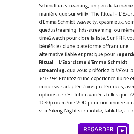
Schmidt en streaming, un peu de la même
manière que sur wiflix, The Ritual – L’Exo
d’Emma Schmidt wawacity, cpasmieux, voirf
quedustreaming, hds-streaming, ou mêm
time2watch pour clore la liste. Sur FFIF, vo
bénéficiez d’une plateforme offrant une
alternative fiable et pratique pour
regard
Ritual – L’Exorcisme d’Emma Schmidt
streaming
, que vous préfériez la
VF
ou la
VOSTFR
. Profitez d’une expérience fluide e
immersive adaptée à vos préférences, ave
options de résolution variées telles que 7
1080p ou même VOD pour une immersion tot
voir Sileng Night sur mobile, tablette, ou 