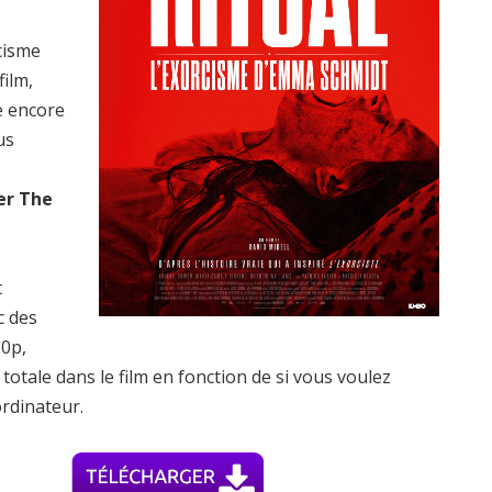
rcisme
ilm,
e encore
us
er The
t
c des
20p,
ale dans le film en fonction de si vous voulez
ordinateur.