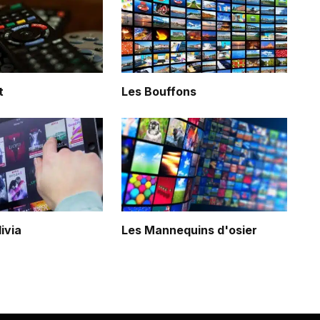
t
Les Bouffons
livia
Les Mannequins d'osier