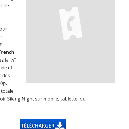
, The
pour
e
t
French
ez la
VF
uide et
c des
20p,
totale
voir Sileng Night sur mobile, tablette, ou