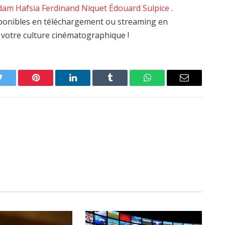
dam Hafsia
Ferdinand Niquet
Édouard Sulpice
.
isponibles en téléchargement ou streaming en
i votre culture cinématographique !
Twitter
Pinterest
LinkedIn
Tumblr
WhatsApp
Email