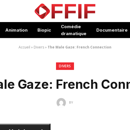
Comédie
Animation
Biopic
Documentaire
dramatique
Accueil
»
Divers
»
The Male Gaze: French Connection
DIVERS
le Gaze: French Con
BY