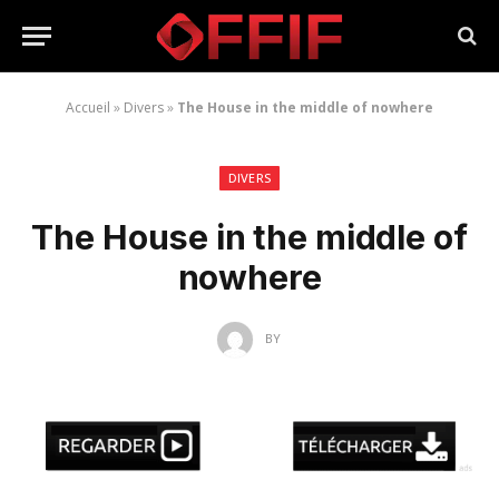
Accueil
»
Divers
»
The House in the middle of nowhere
DIVERS
The House in the middle of
nowhere
BY