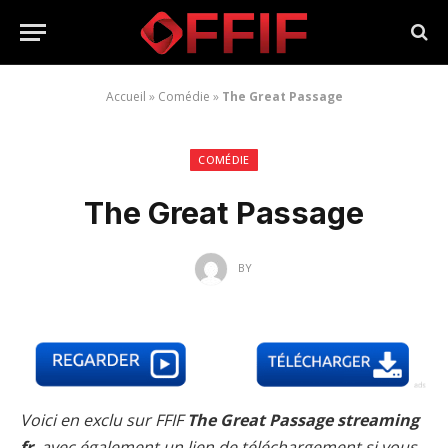
Accueil
»
Comédie
»
The Great Passage
COMÉDIE
The Great Passage
BY
Voici en exclu sur FFIF
The Great Passage streaming
fr
, avec également un lien de téléchargement si vous