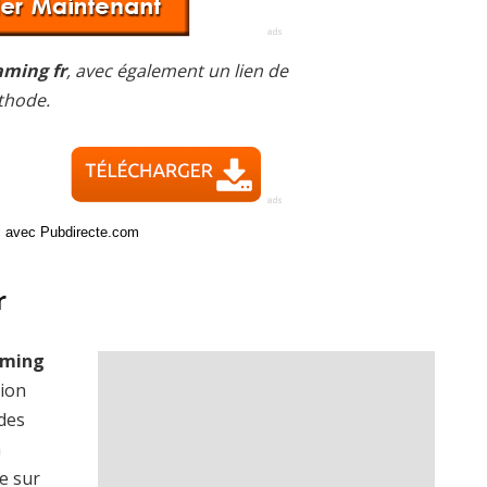
aming fr
, avec également un lien de
thode.
ci avec Pubdirecte.com
r
aming
sion
 des
n
e sur