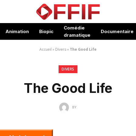
Comédie
Animation
Biopic
Documentaire
dramatique
Accueil
»
Divers
»
The Good Life
DIVERS
The Good Life
BY