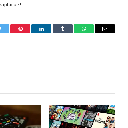
raphique !
Twitter
Pinterest
LinkedIn
Tumblr
WhatsApp
Email