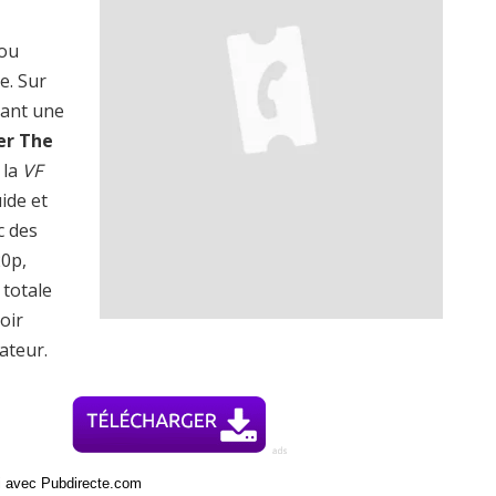
 ou
e. Sur
rant une
er The
 la
VF
uide et
c des
20p,
totale
oir
ateur.
ci avec Pubdirecte.com