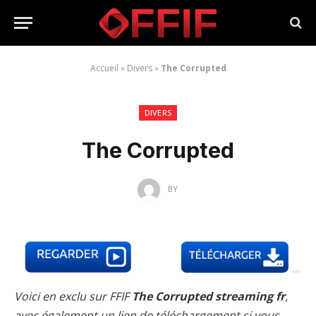
Accueil
»
Divers
»
The Corrupted
DIVERS
The Corrupted
BY
Voici en exclu sur FFIF
The Corrupted streaming fr
,
avec également un lien de téléchargement si vous