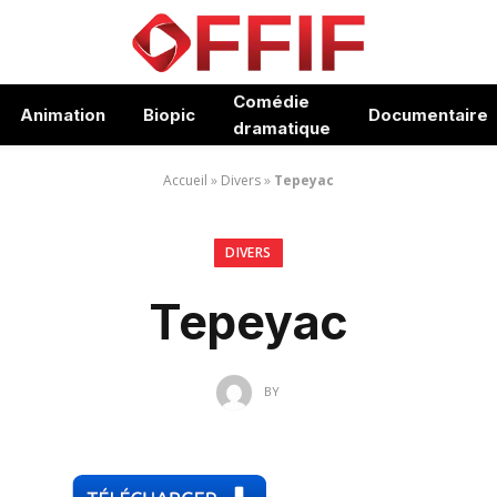
Comédie
Animation
Biopic
Documentaire
dramatique
Accueil
»
Divers
»
Tepeyac
DIVERS
Tepeyac
BY