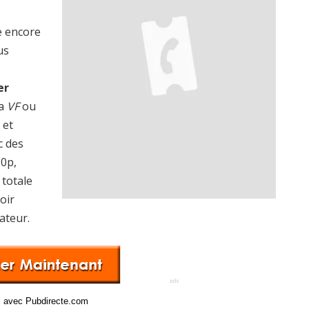
e encore
us
er
la
VF
ou
 et
c des
20p,
totale
oir
ateur.
ci avec Pubdirecte.com