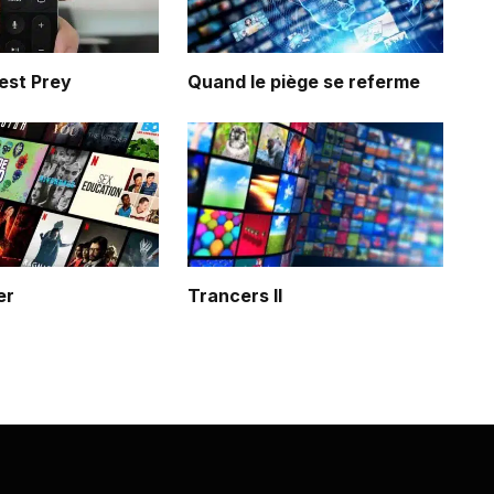
est Prey
Quand le piège se referme
er
Trancers II