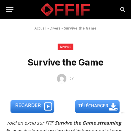
Accueil
»
Divers
»
Survive the Game
DIVERS
Survive the Game
BY
Voici en exclu sur FFIF
Survive the Game streaming
fr
, avec également un lien de téléchargement si vous