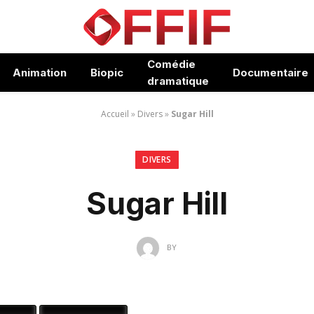
Comédie
Animation
Biopic
Documentaire
dramatique
Accueil
»
Divers
»
Sugar Hill
DIVERS
Sugar Hill
BY