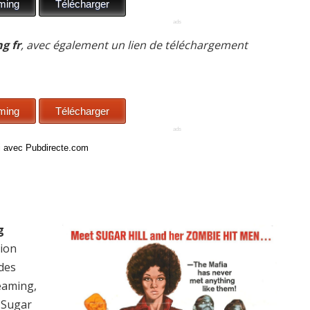
g fr
, avec également un lien de téléchargement
ci avec Pubdirecte.com
g
sion
 des
reaming,
, Sugar