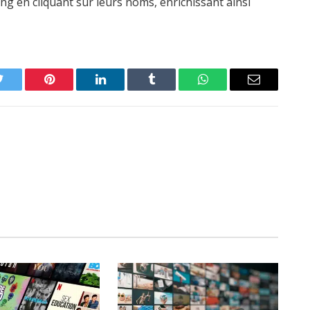
g en cliquant sur leurs noms, enrichissant ainsi
Twitter
Pinterest
LinkedIn
Tumblr
WhatsApp
Email