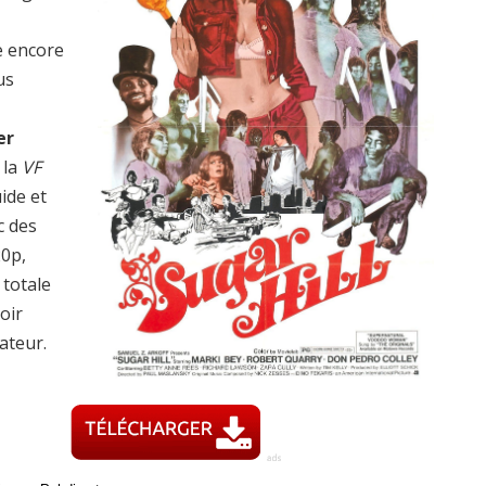
e encore
us
er
 la
VF
uide et
c des
20p,
totale
oir
ateur.