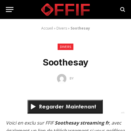
Accueil
»
Divers
»
Soothesay
DIVERS
Soothesay
BY
Voici en exclu sur FFIF
Soothesay streaming fr
, avec
également un lien de téléchargement si vous préférez