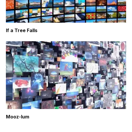
If a Tree Falls
Mooz-lum