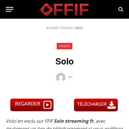
Accueil
»
Divers
»
Solo
DIVERS
Solo
BY
Voici en exclu sur FFIF
Solo streaming fr
, avec
également un lien de téléchargement si vous préférez