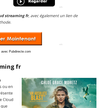
ud streaming fr
, avec également un lien de
thode.
ci avec Pubdirecte.com
ming fr
n
is ou en
présente
he Cloud
 que