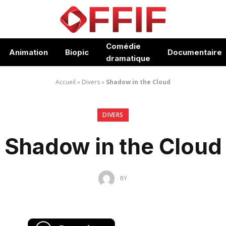
Comédie
Animation
Biopic
Documentaire
dramatique
Accueil
»
Divers
»
Shadow in the Cloud
DIVERS
Shadow in the Cloud
BY