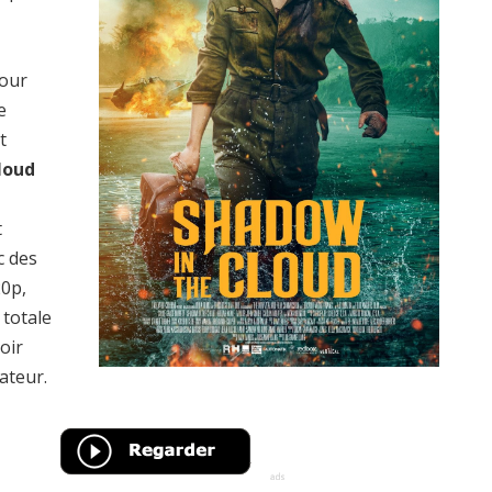
pour
e
t
loud
t
c des
20p,
totale
oir
ateur.