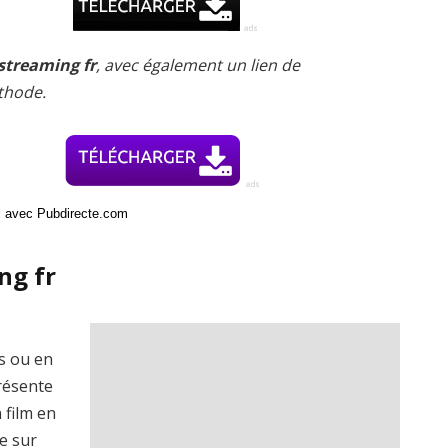
 streaming fr
, avec également un lien de
thode.
ci avec Pubdirecte.com
ng fr
is ou en
présente
 film en
e sur