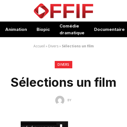
Comédie
Animation
Biopic
Documentaire
dramatique
Accueil
»
Divers
»
Sélections un film
DIVERS
Sélections un film
BY