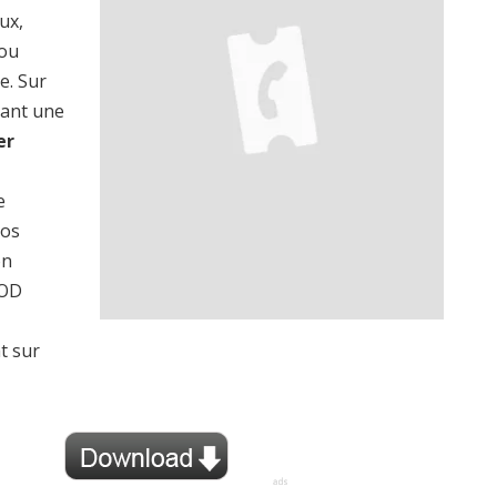
ux,
 ou
e. Sur
rant une
er
e
vos
on
VOD
t sur