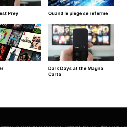
est Prey
Quand le piège se referme
er
Dark Days at the Magna
Carta
eaming : Tous les films en streaming |
Contact
|
L'équipe
|
Plan du site
|
M