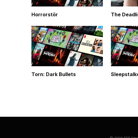
Horrorstör
The Deadli
Torn: Dark Bullets
Sleepstalk
© 2026 FFIF Str