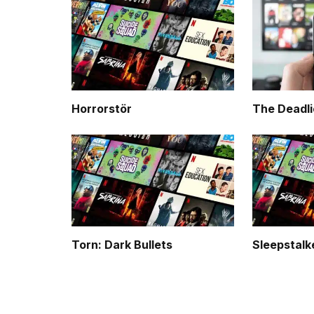
Horrorstör
The Deadli
Torn: Dark Bullets
Sleepstalk