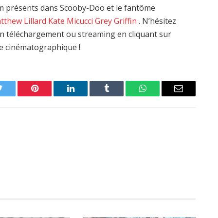
m présents dans Scooby-Doo et le fantôme
tthew Lillard
Kate Micucci
Grey Griffin
. N’hésitez
 en téléchargement ou streaming en cliquant sur
re cinématographique !
Twitter
Pinterest
LinkedIn
Tumblr
WhatsApp
Email