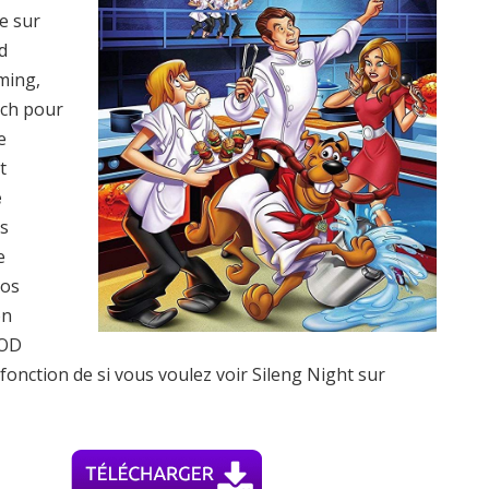
e sur
d
ming,
tch pour
e
t
e
us
e
vos
on
VOD
fonction de si vous voulez voir Sileng Night sur