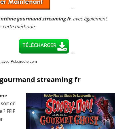
fantôme gourmand streaming fr
, avec également
ez cette méthode.
ci avec Pubdirecte.com
 gourmand streaming fr
ôme
 soit en
e ? FFIF
er