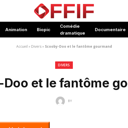
Comédie
Animation
Biopic
Documentaire
dramatique
Accueil
»
Divers
»
Scooby-Doo et le fantôme gourmand
DIVERS
-Doo et le fantôme g
BY