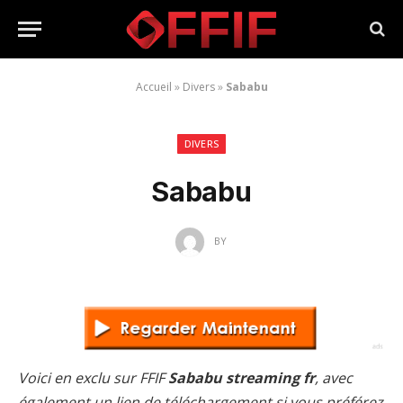
Accueil
»
Divers
»
Sababu
DIVERS
Sababu
BY
Voici en exclu sur FFIF
Sababu streaming fr
, avec
également un lien de téléchargement si vous préférez