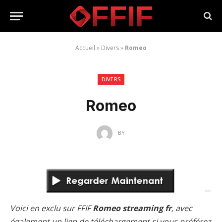
Accueil
»
Divers
»
Romeo
DIVERS
Romeo
BY
Voici en exclu sur FFIF
Romeo streaming fr
, avec
également un lien de téléchargement si vous préférez