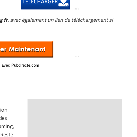
g fr
, avec également un lien de téléchargement si
ci avec Pubdirecte.com
g
sion
 des
eaming,
 Reste