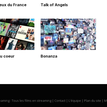
eux du France
Talk of Angels
du coeur
Bonanza
eaming : Tous les films en streaming |
Contact
|
L'équipe
|
Plan du site
|
M