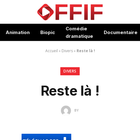
Comédie
Animation
Biopic
Documentaire
dramatique
Accueil
»
Divers
»
Reste là !
DIVERS
Reste là !
BY