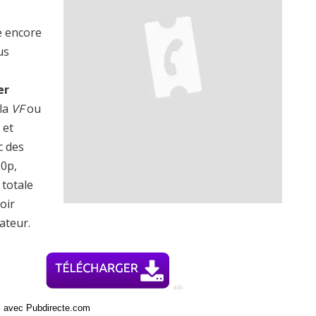
e encore
us
er
 la
VF
ou
 et
c des
20p,
totale
oir
ateur.
ci avec Pubdirecte.com