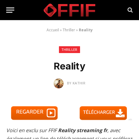
Accueil
»
Thriller
»
Reality
THRILLER
Reality
BY
KATHIR
Voici en exclu sur FFIF
Reality streaming fr
, avec
également un lien de téléchargement si vous préférez