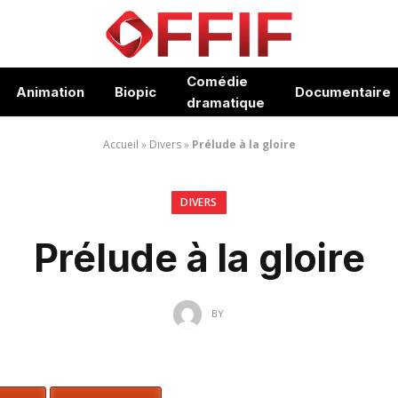
Comédie
Animation
Biopic
Documentaire
dramatique
Accueil
»
Divers
»
Prélude à la gloire
DIVERS
Prélude à la gloire
BY