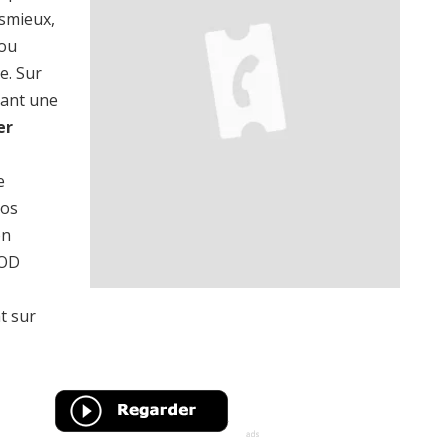
asmieux,
 ou
e. Sur
rant une
er
e
vos
on
VOD
t sur