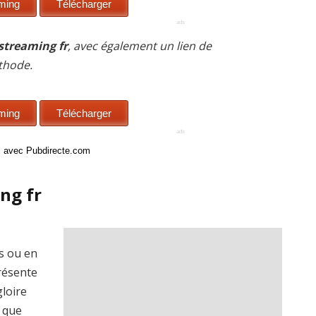
 streaming fr
, avec également un lien de
thode.
ci avec Pubdirecte.com
ing fr
is ou en
présente
gloire
 que