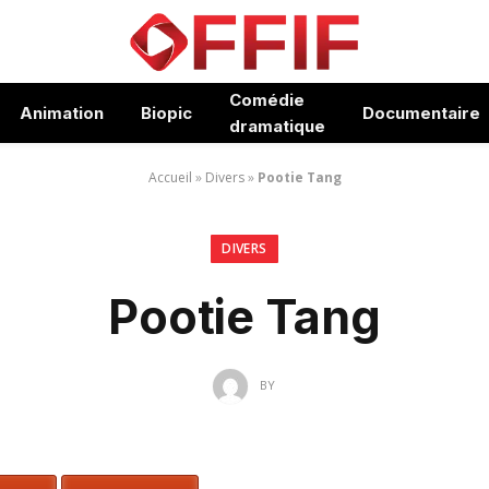
Comédie
Animation
Biopic
Documentaire
dramatique
Accueil
»
Divers
»
Pootie Tang
DIVERS
Pootie Tang
BY