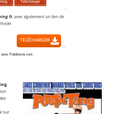
ing fr
, avec également un lien de
thode.
ci avec Pubdirecte.com
ming
sion
 des
e sur