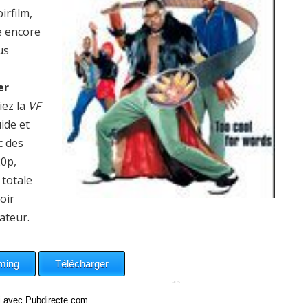
irfilm,
e encore
us
er
iez la
VF
uide et
c des
20p,
totale
oir
ateur.
ci avec Pubdirecte.com