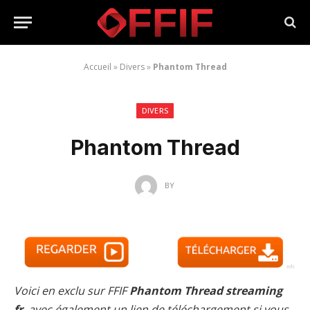
Accueil
»
Divers
»
Phantom Thread
DIVERS
Phantom Thread
BY
Voici en exclu sur FFIF
Phantom Thread streaming
fr
, avec également un lien de téléchargement si vous