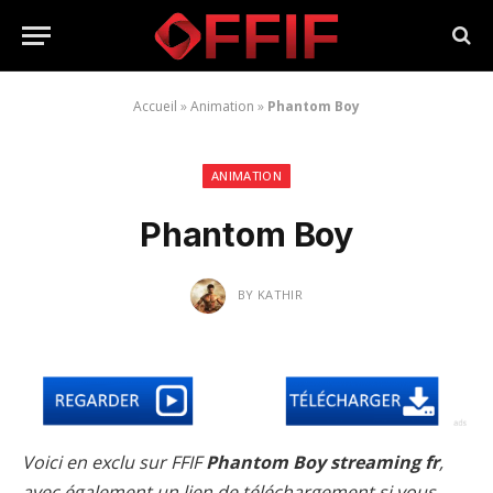
Accueil
»
Animation
»
Phantom Boy
ANIMATION
Phantom Boy
BY
KATHIR
Voici en exclu sur FFIF
Phantom Boy streaming fr
,
avec également un lien de téléchargement si vous