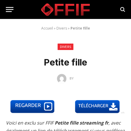
Accueil
»
Divers
»
Petite fille
DIVERS
Petite fille
BY
Voici en exclu sur FFIF
Petite fille streaming fr
, avec
également un lien de téléchargement si vous préférez