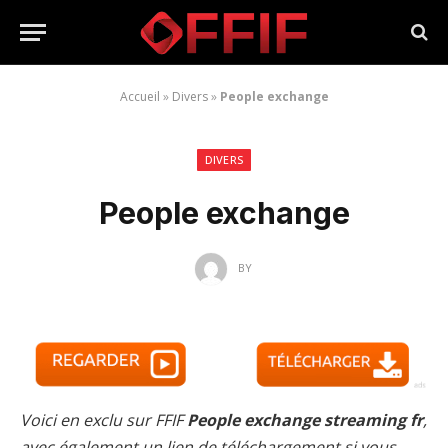
Accueil
»
Divers
»
People exchange
DIVERS
People exchange
BY
Voici en exclu sur FFIF
People exchange streaming fr
,
avec également un lien de téléchargement si vous