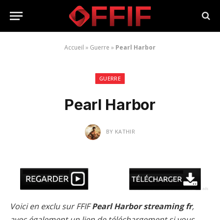
Accueil
»
Guerre
»
Pearl Harbor
GUERRE
Pearl Harbor
BY
KATHIR
Voici en exclu sur FFIF
Pearl Harbor streaming fr
,
avec également un lien de téléchargement si vous